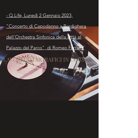
- Q.Life, Lunedì 2 Gennaio 2023,
"
Concerto di Capodanno a Bordighera
dell'Orchestra Sinfonica della città al
Palazzo del Parco", di Romeo Ferrero
LAVORI DISCOGRAFICI IN CORSO